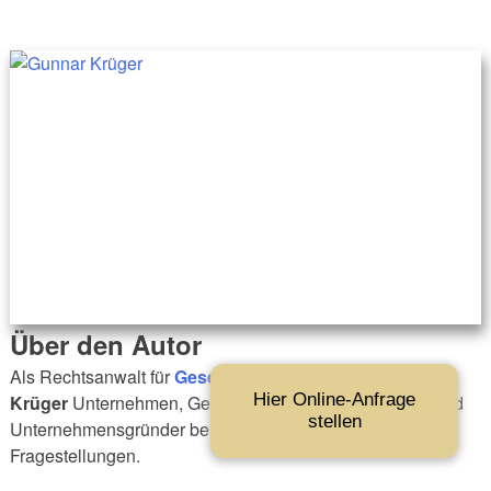
Über den Autor
Als Rechtsanwalt für
Gesellschaftsrecht
berät
Gunnar
Hier Online-Anfrage
Krüger
Unternehmen, Geschäftsführer, Gesellschafter und
stellen
Unternehmensgründer bei gesellschaftsrechtlichen
Fragestellungen.